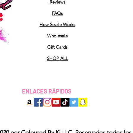
Reviews
FAQs
How Sezzle Works
Wholesale
Gift Cards
SHOP ALL
ENLACES RÁPIDOS
020 por Coloured By Ki LLC. Reservados todos los