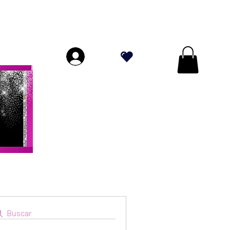
ORES A $ 70!
.
Buscar