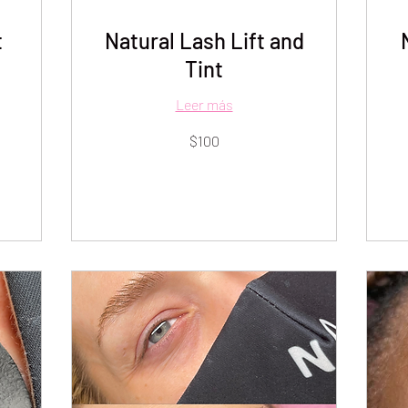
t
Natural Lash Lift and
Tint
Leer más
100
45
$100
dólares
dó
estadounidenses
es