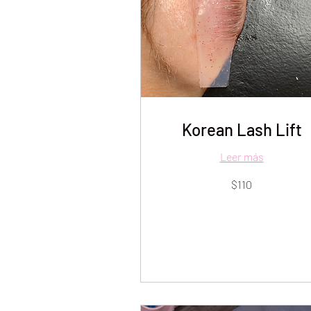
Korean Lash Lift
Leer más
110
$110
dólares
estadounidenses