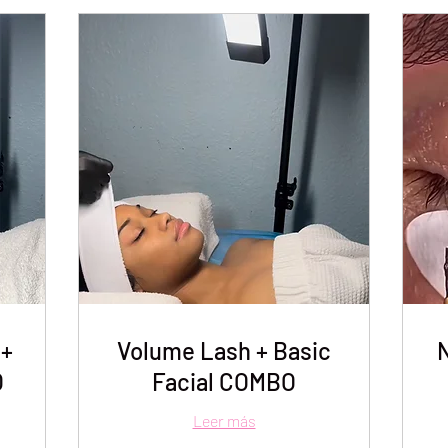
 +
Volume Lash + Basic
N
O
Facial COMBO
Leer más