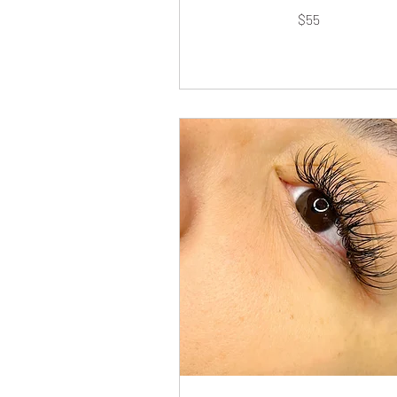
55
$55
dólares
estadounidenses