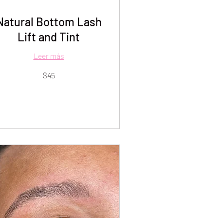
Natural Bottom Lash
Lift and Tint
Leer más
$45
lares
tadounidenses