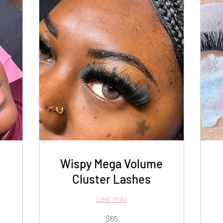
Wispy Mega Volume
Cluster Lashes
Leer más
65
11
$65
dólares
dó