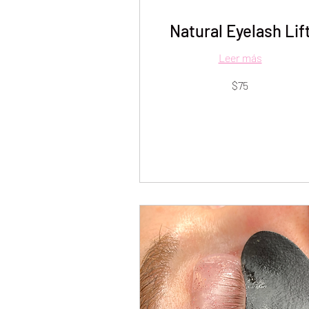
Natural Eyelash Lif
Leer más
75
$75
dólares
estadounidenses