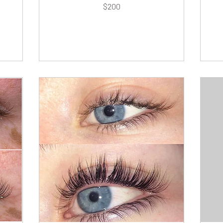
200
45
$200
dólares
dó
estadounidenses
es