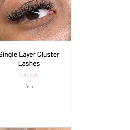
Single Layer Cluster
Lashes
Leer más
$45
lares
tadounidenses