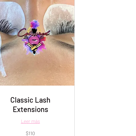
Classic Lash
Extensions
Leer más
0
$110
lares