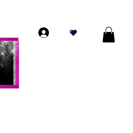
ORES A $ 70!
.