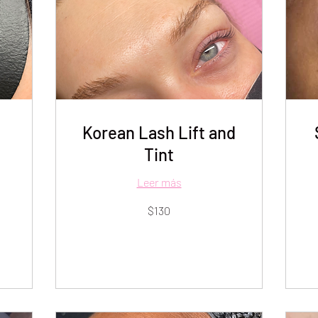
Korean Lash Lift and
Tint
Leer más
130
45
$130
dólares
dó
estadounidenses
es