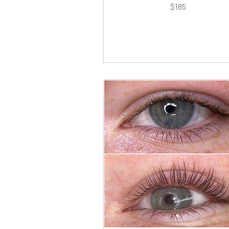
185
$185
dólares
estadounidenses