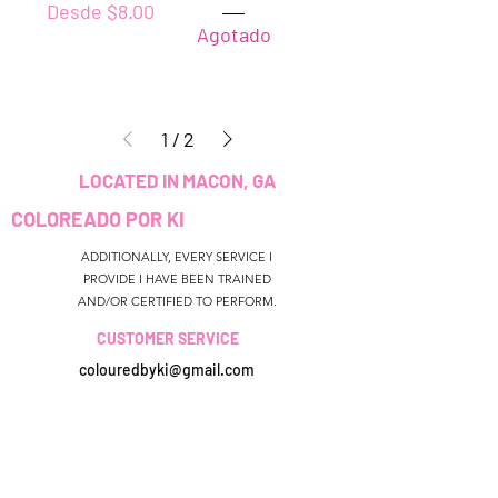
Precio de oferta
Desde
$8.00
Agotado
1
/
2
LOCATED IN MACON, GA
COLOREADO POR KI
ADDITIONALLY, EVERY SERVICE I
PROVIDE I HAVE BEEN TRAINED
AND/OR CERTIFIED TO PERFORM.
CUSTOMER SERVICE
colouredbyki@gmail.com
TEXT MESSAGE ONLY
678-690-9723
HORARIO DE
RESERVA