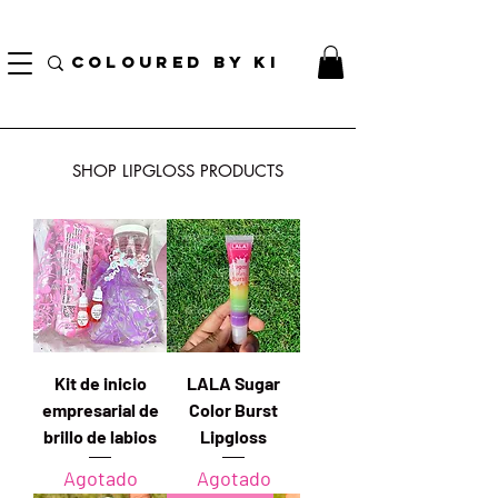
¡ENVÍO NACIONAL GRATIS EN TODOS LOS PEDIDOS MINORISTAS SUPERIORES A $ 70!
* Esta oferta no se aplica a pedidos al por mayor *
COLOURED BY KI
SHOP LIPGLOSS PRODUCTS
Kit de inicio
LALA Sugar
empresarial de
Color Burst
brillo de labios
Lipgloss
Agotado
Agotado