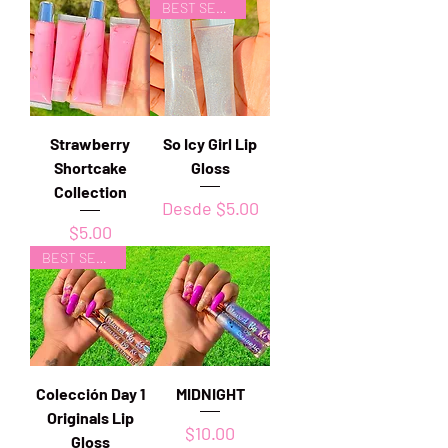
BEST SELLER
Strawberry
So Icy Girl Lip
Shortcake
Gloss
Collection
Precio de oferta
Desde
$5.00
Precio
$5.00
BEST SELLER
Colección Day 1
MIDNIGHT
Originals Lip
Precio
$10.00
Gloss