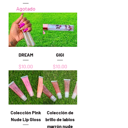
Agotado
DREAM
GIGI
Precio
Precio
$10.00
$10.00
Colección Pink
Colección de
Nude Lip Gloss
brillo de labios
marrón nude