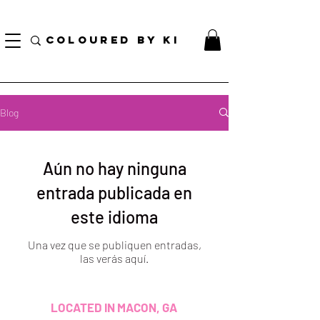
¡ENVÍO NACIONAL GRATIS EN TODOS LOS PEDIDOS MINORISTAS SUPERIORES A $ 70!
* Esta oferta no se aplica a pedidos al por mayor *
COLOURED BY KI
Blog
Aún no hay ninguna
entrada publicada en
este idioma
Una vez que se publiquen entradas,
las verás aquí.
LOCATED IN MACON, GA