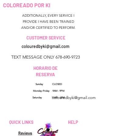
COLOREADO POR KI
ADDITIONALLY, EVERY SERVICE I
PROVIDE I HAVE BEEN TRAINED
AND/OR CERTIFIED TO PERFORM.
CUSTOMER SERVICE
colouredbyki@gmail.com
TEXT MESSAGE ONLY
678-690-9723
HORARIO DE
RESERVA
Sunday CLOSED
Georgia, Estados Unidos
Monday-Friday 9AM - 9PM
colouredbyki@gmail.com
Saturday 11AM - 6PM
Domingo 10AM - 9PM
Lunes a viernes de 9 a. M.
QUICK LINKS
HELP
A 8 p. M.
Reviews
Sábado 9AM - 4PM