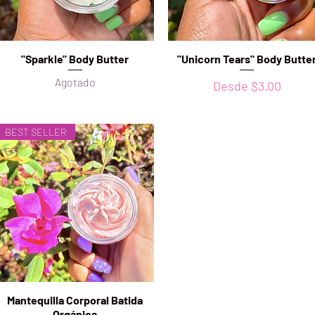
"Sparkle" Body Butter
Vista rápida
"Unicorn Tears" Body Butte
Vista rápida
Agotado
Precio de oferta
Desde
$3.00
BEST SELLER
Mantequilla Corporal Batida
Vista rápida
Orgánica