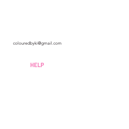
Georgia, Estados Unidos
colouredbyki@gmail.com
Domingo 10AM - 9PM
Lunes a viernes de 9 a. M. A 8 p. M.
HELP
Sábado 9AM - 4PM