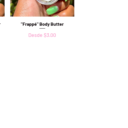
r
"Frappé" Body Butter
Vista rápida
Precio de oferta
Desde
$3.00