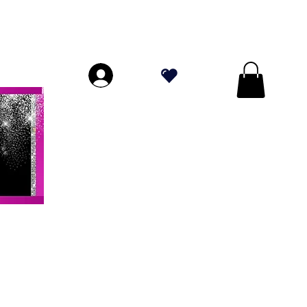
ORES A $ 70!
.