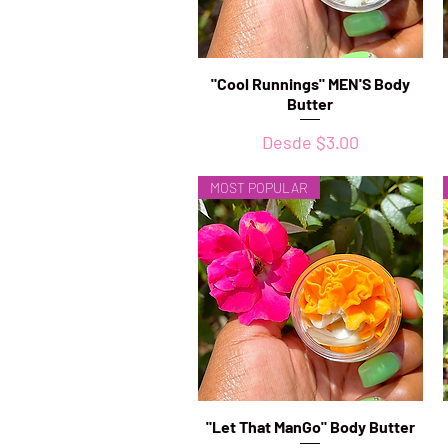
"Cool Runnings" MEN'S Body
Vista rápida
Butter
Precio de oferta
Desde
$3.00
MOST POPULAR
"Let That ManGo" Body Butter
Vista rápida