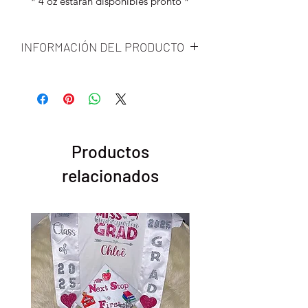
* 4 oz estarán disponibles pronto *
INFORMACIÓN DEL PRODUCTO
Pink P * $$ y es una manteca corporal
a base de manteca de karité.
Let That Mango es una manteca
corporal a base de mantequilla de
mango.
Productos
relacionados