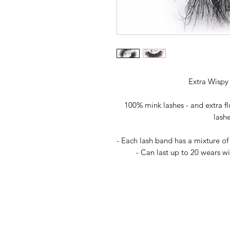
Extra Wispy
100% mink lashes - and extra flu
lashe
- Each lash band has a mixture 
- Can last up to 20 wears w