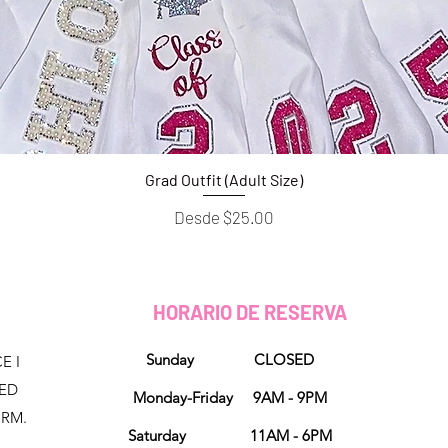
Grad Outfit (Adult Size)
Vista rápida
Precio de oferta
Desde
$25.00
HORARIO DE RESERVA
Sunday CLOSED
E I
NED
Monday-Friday 9AM - 9PM
ORM.
Saturday 11AM - 6PM