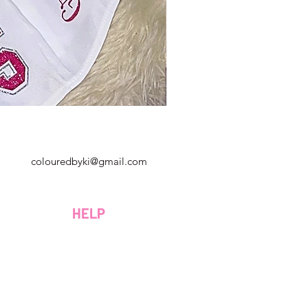
Georgia, Estados Unidos
colouredbyki@gmail.com
Domingo 10AM - 9PM
Lunes a viernes de 9 a. M. A 8 p. M.
HELP
Sábado 9AM - 4PM