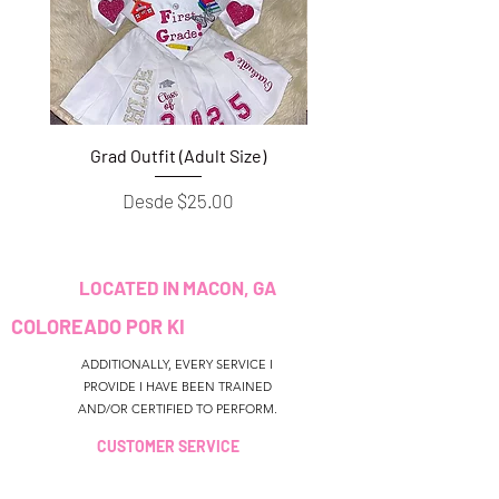
Grad Outfit (Adult Size)
Grad Outfit (Youth S
Precio de oferta
Desde
$25.00
LOCATED IN MACON, GA
COLOREADO POR KI
ADDITIONALLY, EVERY SERVICE I
PROVIDE I HAVE BEEN TRAINED
AND/OR CERTIFIED TO PERFORM.
CUSTOMER SERVICE
colouredbyki@gmail.com